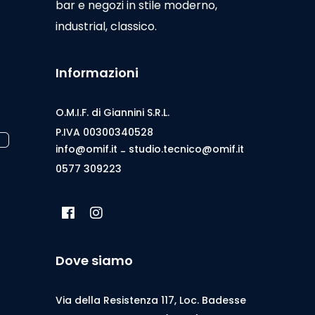
bar e negozi in stile moderno,
industrial, classico.
Informazioni
O.M.I.F. di Giannini S.R.L.
P.IVA 00300340528
info@omif.it
studio.tecnico@omif.it
-
0577 309223
Dove siamo
Via della Resistenza 117, Loc. Badesse