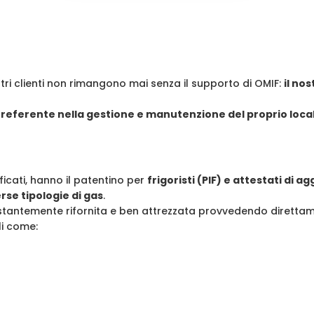
tri clienti non rimangono mai senza il supporto di OMIF:
il no
 referente nella gestione e manutenzione del proprio lo
ificati, hanno il patentino per
frigoristi (PIF) e attestati di a
rse tipologie di gas
.
stantemente rifornita e ben attrezzata provvedendo direttam
li come: