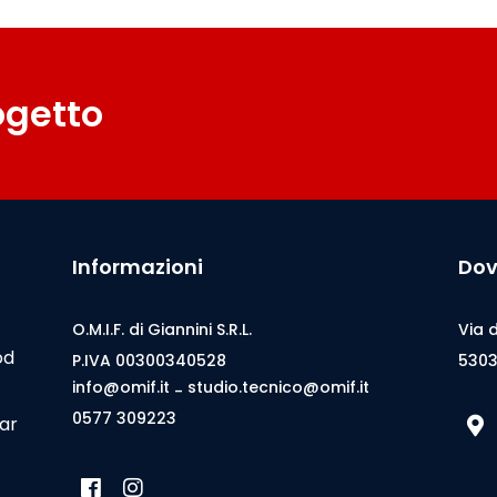
rogetto
Informazioni
Dov
O.M.I.F. di Giannini S.R.L.
Via 
od
P.IVA 00300340528
5303
info@omif.it
studio.tecnico@omif.it
-
0577 309223
bar