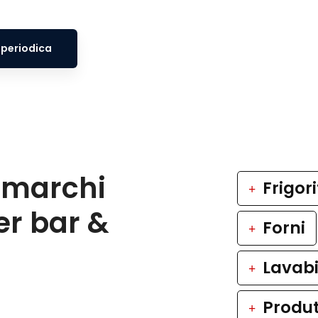
 periodica
 marchi
Frigori
er bar &
Forni
Lavabi
Produt