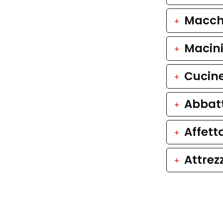
Macch
Macini
Cucin
Abbatt
Affetta
Attrez