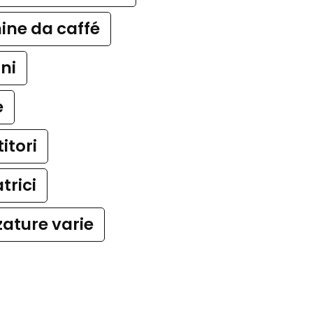
ine da caffé
ni
e
itori
trici
zature varie