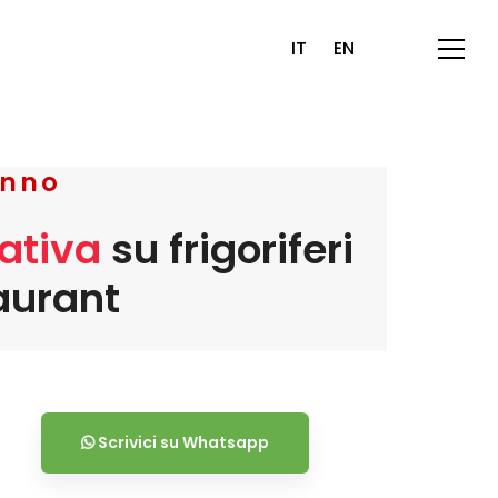
IT
EN
anno
ativa
su frigoriferi
aurant
Scrivici su Whatsapp